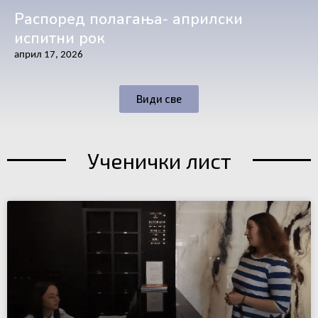
Распоред полагања- априлски
испитни рок
април 17, 2026
Види све
Ученички лист