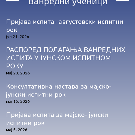
Ванредни ученици
Пријава испита- августовски испитни
рок
јул 21, 2026
РАСПОРЕД ПОЛАГАЊА ВАНРЕДНИХ
ИСПИТА У ЈУНСКОМ ИСПИТНОМ
РОКУ
мај 23, 2026
Консултативна настава за мајско-
јунски испитни рок
мај 15, 2026
Пријава испита за мајско- јунски
испитни рок
мај 5, 2026