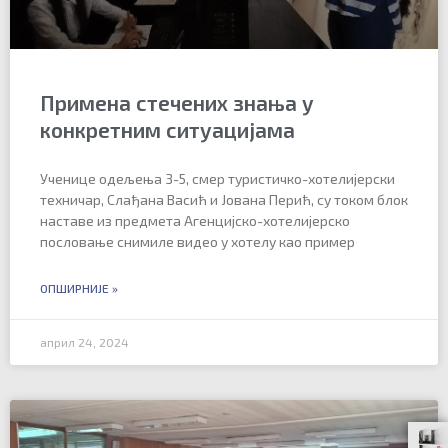
Примена стечених знања у
конкретним ситуацијама
Ученице одељења 3-5, смер туристичко-хотелијерски
техничар, Слађана Васић и Јована Перић, су током блок
наставе из предмета Агенцијско-хотелијерско
пословање снимиле видео у хотелу као пример
ОПШИРНИЈЕ »
април 24, 2024