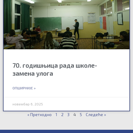
70. годишњица рада школе-
замена улога
ОПШИРНИЈЕ »
новембар 6, 2025
« Претходно
1
2
3
4
5
Следеће »