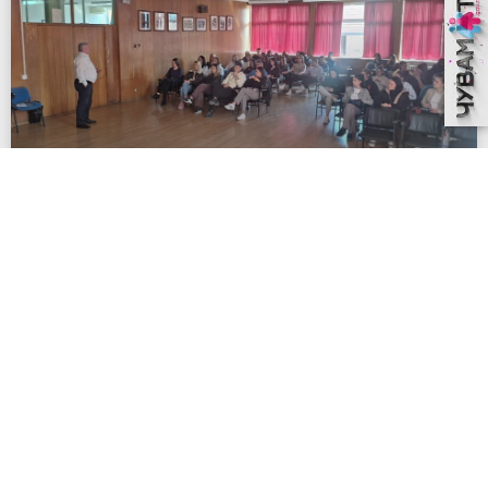
Презентација одбране и заштите
за ученике завршних разреда
Средње економске школе у
Лозници
У циљу стицањa практичних знања и вештина ученици
завршних разреда
ОПШИРНИЈЕ »