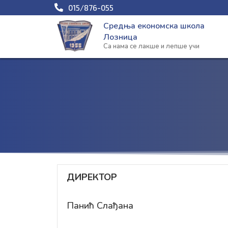
Пређи
015/876-055
на
Средња економска школа
садржај
Лозница
Са нама се лакше и лепше учи
ДИРЕКТОР
Панић Слађана