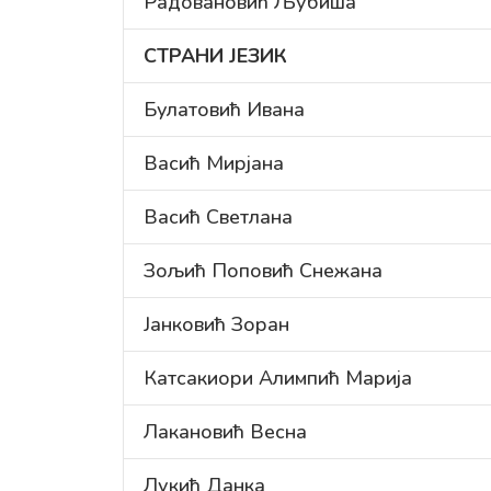
Радовановић Љубиша
СТРАНИ ЈЕЗИК
Булатовић Ивана
Васић Мирјана
Васић Светлана
Зољић Поповић Снежана
Јанковић Зоран
Катсакиори Алимпић Марија
Лакановић Весна
Лукић Данка