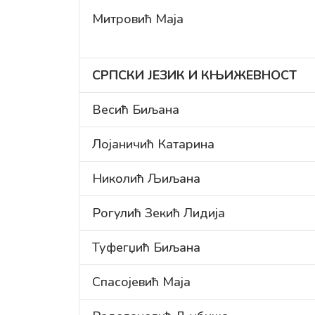
Митровић Маја
СРПСКИ ЈЕЗИК И КЊИЖЕВНОСТ
Весић Биљана
Лојаничић Катарина
Николић Љиљана
Рогулић Зекић Лидија
Туфегџић Биљана
Спасојевић Маја