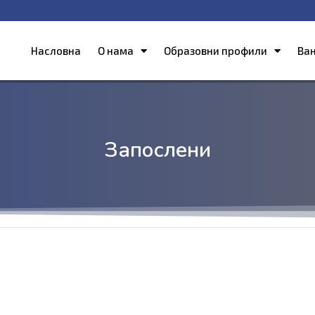
Насловна
О нама
Образовни профили
Ва
Запослени