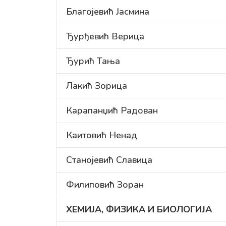
Благојевић Јасмина
Ђурђевић Верица
Ђурић Тања
Лакић Зорица
Карапанџић Радован
Каитовић Ненад
Станојевић Славица
Филиповић Зоран
ХЕМИЈА, ФИЗИКА И БИОЛОГИЈА