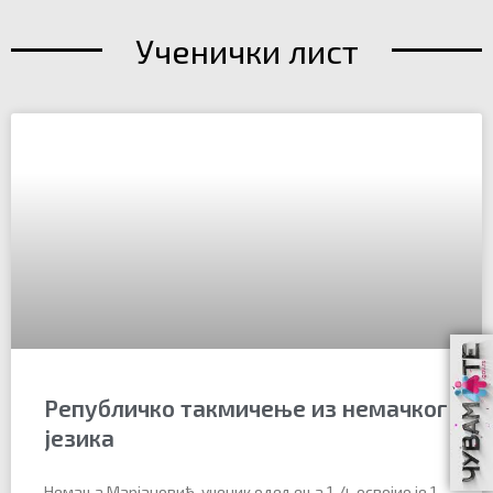
Ученички лист
Републичко такмичење из немачког
језика
Немања Марјановић, ученик одељења 1-4, освојио је 1.