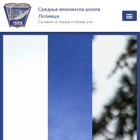
Пређи
Средња економска школа
на
Лозница
садржај
Са нама се лакше и лепше учи
Образовни п
Ванредни уч
Ученички лист