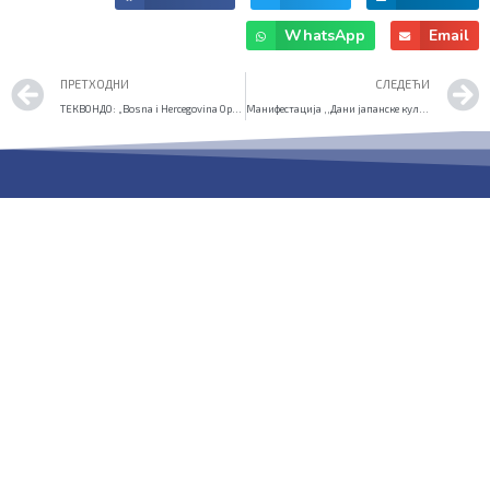
WhatsApp
Email
Prev
ПРЕТХОДНИ
СЛЕДЕЋИ
ТЕКВОНДО: „Bosna i Hercegovina Open“ – Јовани медаља из Сарајева
Манифестација ,,Дани јапанске културе у Лозници”
Економија, право и администрација
Економски техничар
Финансијско-рачуноводствени техничар
Правно-пословни техничар
Комерцијалиста
Трговина, угоститељство и туризам