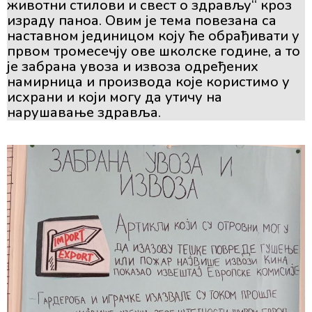
животни стилови и свест о здрављу“ кроз
израду паноа. Овим је тема повезана са
наставном јединицом коју ће обрађивати у
првом тромесечју ове школске године, а то
је забрана увоза и извоза одређених
намирница и производа које користимо у
исхрани и који могу да утичу на
нарушавање здравља.