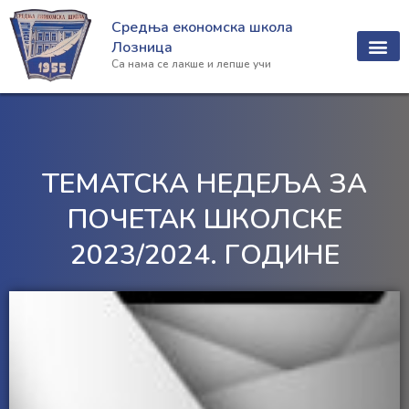
Пређи
Средња економска школа
на
Лозница
садржај
Са нама се лакше и лепше учи
ТЕМАТСКА НЕДЕЉА ЗА
ПОЧЕТАК ШКОЛСКЕ
2023/2024. ГОДИНЕ