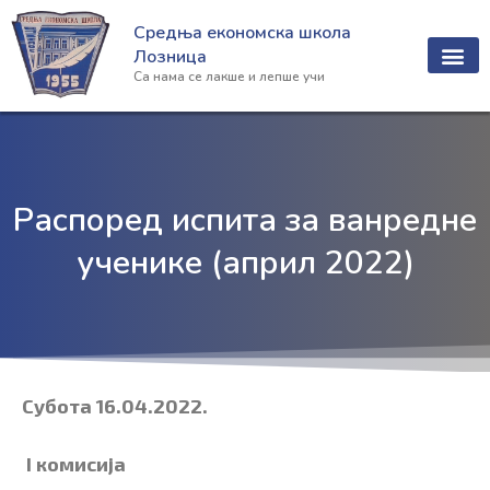
Пређи
Средња економска школа
на
Лозница
садржај
Са нама се лакше и лепше учи
Распоред испита за ванредне
ученике (април 2022)
Субота
16
.0
4
.2022.
I
комисија