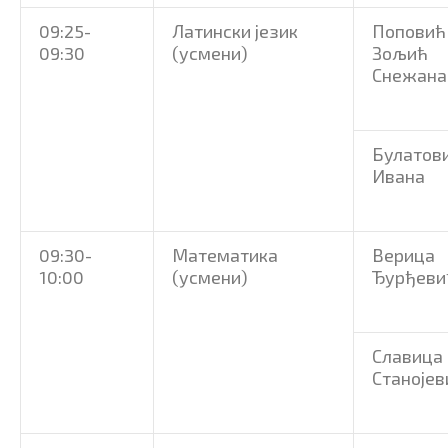
09:25-
Латински језик
Поповић
09:30
(усмени)
Зољић
Снежана
Булатов
Ивана
09:30-
Математика
Верица
10:00
(усмени)
Ђурђеви
Славица
Станојев