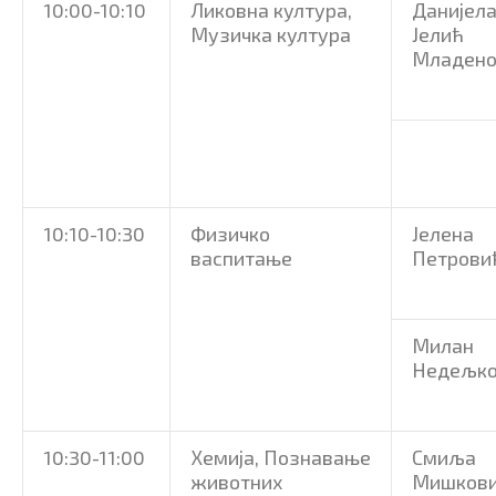
10:00-10:10
Ликовна култура,
Данијел
Музичка култура
Јелић
Младено
10:10-10:30
Физичко
Јелена
васпитање
Петрови
Милан
Недељк
10:30-11:00
Хемија, Познавање
Смиља
животних
Мишков