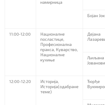
намирница
Бојан Јо
11:00-12:00
Националне
Дејана
посластице,
Лазарев
Професионална
пракса, Куварство,
Националне
Љиљана
кухиње
Јованов
12:00-12:20
Историја,
Ђорђе
Историја(одабране
Вукмиро
теме)
Милосав