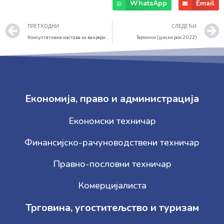
WhatsApp
Email
Prev
ПРЕТХОДНИ
СЛЕДЕЋИ
Консултативна настава за ванредне ученике (април 2022)
Термини (јунски рок 2022)
Економија, право и администрација
Економски техничар
Финансијско-рачуноводствени техничар
Правно-пословни техничар
Комерцијалиста
Трговина, угоститељство и туризам