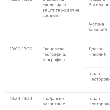
Екологија и
Васиљеви
заштита животне
средине
Јустина
Јанковић
13:00-13:20
Економска
Драган
географија,
Николић
Географијa
Горан
Несторов
13:20-13:30
Грађанско
Горан
васпитање
Несторов