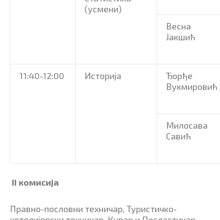
(усмени)
Весна
Јакшић
11:40-12:00
Историја
Ђорђе
Вукмировић
Милосава
Савић
II комисија
Правно-пословни техничар, Туристичко-
хотелијерски техничар, Кувар и Посластичар