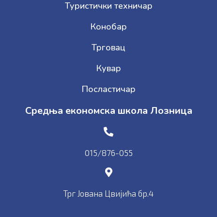
Туристички техничар
Конобар
Трговац
Кувар
Посластичар
Средња економска школа Лозница
015/876-055
Трг Јована Цвијића бр.4