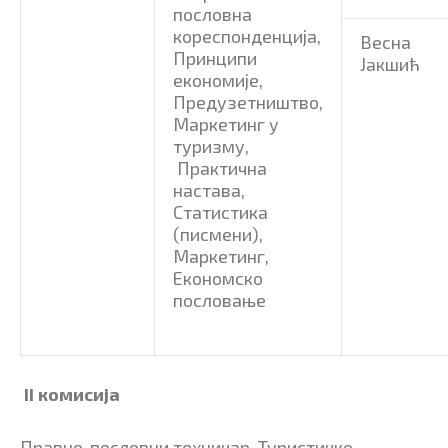
пословна
кореспонденција,
Весна
Принципи
Јакшић
економије,
Предузетништво,
Маркетинг у
туризму,
Практична
настава,
Статистика
(писмени),
Маркетинг,
Економско
пословање
II комисија
Правно-пословни техничар, Туристичко-