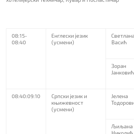
08:15-
Енглески језик
Светлан
08:40
(усмени)
Васић
Зоран
Јанковић
08:40:09:10
Српски језик и
Јелена
књижевност
Тодоров
(усмени)
Љиљана
Николић