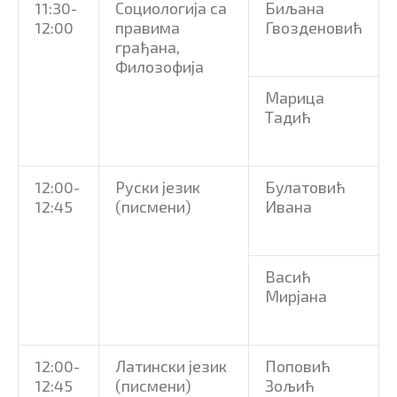
11:30-
Социологија са
Биљана
12:00
правима
Гвозденовић
грађана,
Филозофија
Марица
Тадић
12:00-
Руски језик
Булатовић
12:45
(писмени)
Ивана
Васић
Мирјана
12:00-
Латински језик
Поповић
12:45
(писмени)
Зољић