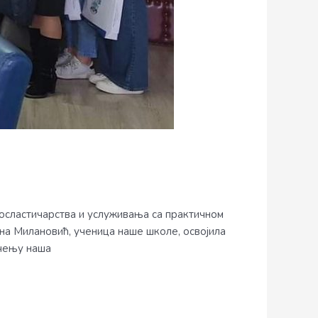
осластичарства и услуживања са практичном
ана Милановић, ученица наше школе, освојила
ичењу наша