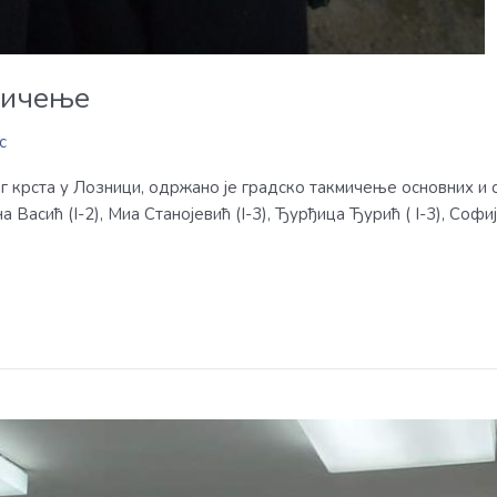
мичење
c
ног крста у Лозници, одржано је градско такмичење основних 
а Васић (I-2), Миа Станојевић (I-3), Ђурђица Ђурић ( I-3), Соф