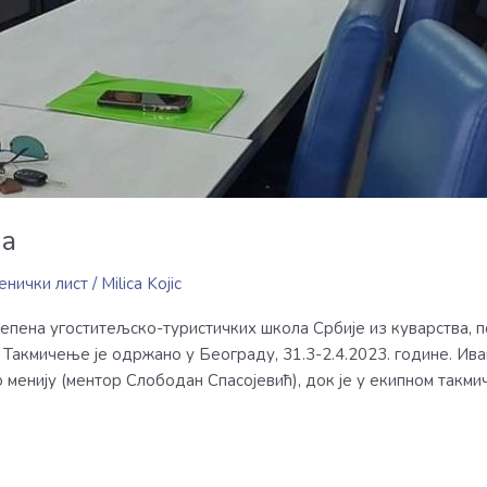
ка
енички лист
/
Milica Kojic
епена угоститељско-туристичких школа Србије из куварства, п
 Такмичење је одржано у Београду, 31.3-2.4.2023. године. Ив
по менију (ментор Слободан Спасојевић), док је у екипном такм