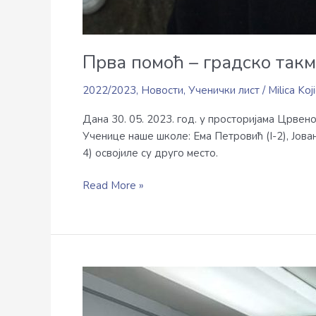
Прва помоћ – градско так
2022/2023
,
Новости
,
Ученички лист
/
Milica Koji
Дана 30. 05. 2023. год. у просторијама Црве
Ученице наше школе: Ема Петровић (I-2), Јован
4) освојиле су друго место.
Read More »
Пријем
код
градоначелника