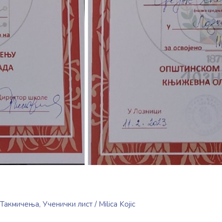
Такмичења
,
Ученички лист
/
Milica Kojic