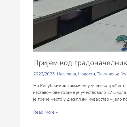
Пријем код градоначелни
2022/2023
,
Насловна
,
Новости
,
Такмичења
,
Уч
На Републичком такмичењу ученика трећег ст
наставом ове године је учествовало 27 школа.
је треће место у дисиплини куварство – јело 
Read More »