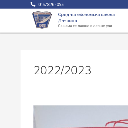
Пређи
015/876-055
на
Средња економска школа
садржај
Лозница
Са нама се лакше и лепше учи
2022/2023
Прва
помоћ
–