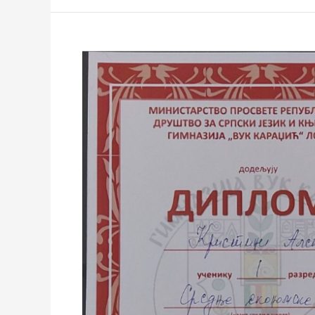
Књижевна
олимпијада