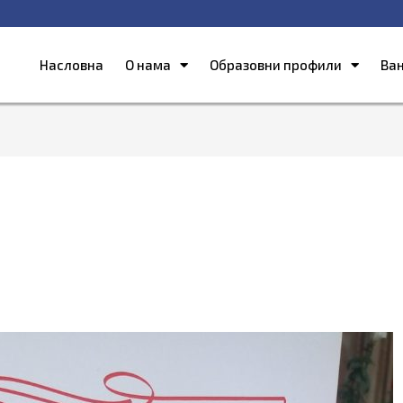
Насловна
О нама
Образовни профили
Ва