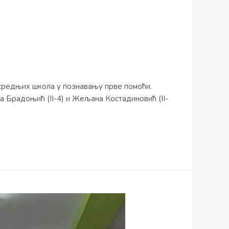
и средњих школа у познавању прве помоћи.
ија Брадоњић (II-4) и Жељана Костадиновић (II-