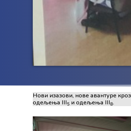
Нови изазови, нове авантуре кроз
одељења III
и одељења III
.
5
8