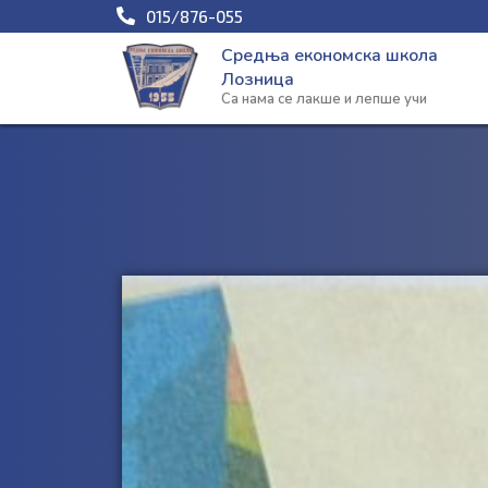
Пређи
015/876-055
на
Средња економска школа
садржај
Лозница
Са нама се лакше и лепше учи