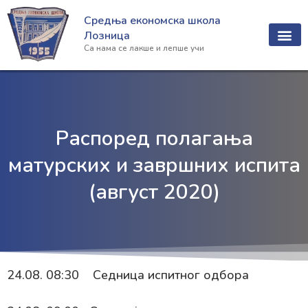
Пређи
Средња економска школа
на
Лозница
садржај
Са нама се лакше и лепше учи
Распоред полагања
матурских и завршних испита
(август 2020)
24.08. 08:30 Седница испитног одбора