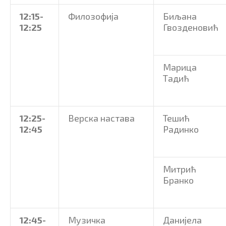
12:15
-
Филозофија
Биљана
12:25
Гвозденовић
Марица
Тадић
12:2
5-
Верска настава
Тешић
12
:45
Радинко
Митрић
Бранко
12
:4
5-
Музичка
Данијела