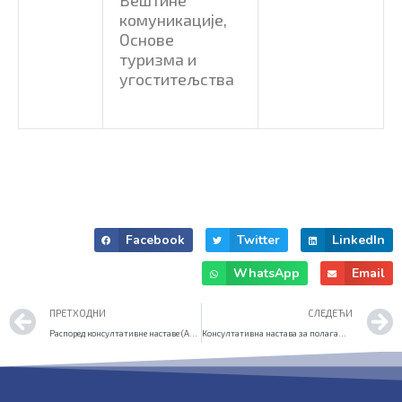
комуникације,
Основе
туризма и
угоститељства
Facebook
Twitter
LinkedIn
WhatsApp
Email
Prev
ПРЕТХОДНИ
СЛЕДЕЋИ
Распоред консултативне наставе (АВГУСТ 2021)
Консултативна настава за полагање матурског испита (август 2021)