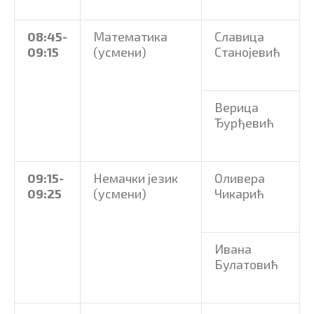
08
:45
-
Математика
Славица
09
:15
(усмени)
Станојевић
Верица
Ђурђевић
09
:15
-
Немачки језик
Оливера
09
:25
(усмени)
Чикарић
Ивана
Булатовић