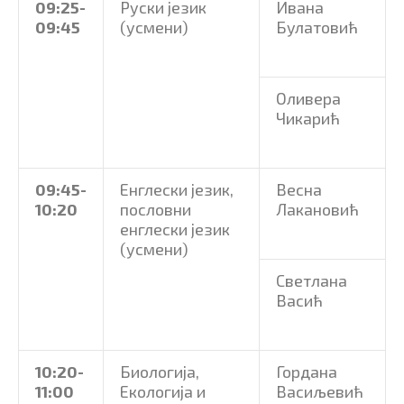
09
:25
-
Руски језик
Ивана
09
:45
(усмени)
Булатовић
Оливера
Чикарић
09
:45-
Енглески језик,
Весна
10:20
пословни
Лакановић
енглески језик
(усмени)
Светлана
Васић
10:20-
Биологија,
Гордана
11:00
Екологија и
Васиљевић