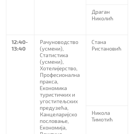
Драган
Николић
12:40-
Рачуноводство
Стана
13:40
(усмени),
Ристановић
Статистика
(усмени),
Хотелијерство,
Професионална
пракса,
Економика
туристичких и
угоститељских
предузећа,
Никола
Канцеларијско
Тимотић
пословање,
Економија,
Вештине