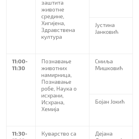
заштита
животне
средине,
Хигијена,
Јустина
Здравствена
Јанковић
култура
11:00-
Познавање
Смиља
11:30
животних
Мишковић
намирница,
Познавање
робе, Наука о
исхрани,
Бојан Јокић
Исхрана,
Хемија
11:30-
Куварство са
Дејана