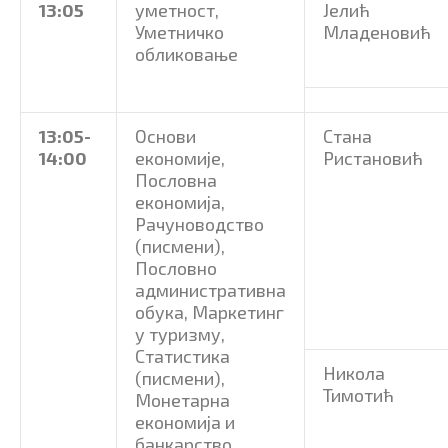
13:05
уметност,
Јелић
Уметничко
Младеновић
обликовање
13:05-
Основи
Стана
14:00
економије,
Ристановић
Пословна
економија,
Рачуноводство
(писмени),
Пословно
административна
обука, Маркетинг
у туризму,
Статистика
Никола
(писмени),
Тимотић
Монетарна
економија и
банкарство,