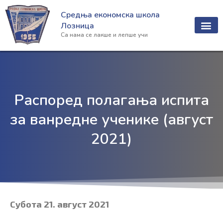
Пређи
Средња економска школа
на
Лозница
садржај
Са нама се лакше и лепше учи
Распоред полагања испита
за ванредне ученике (август
2021)
Субота 21. август 2021