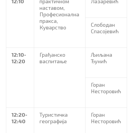
12:10
практичном
Лазаревић
наставом,
Професионална
пракса,
Слободан
Куварство
Спасојевић
12:10-
Грађанско
Љиљана
12:20
васпитање
Ђунић
Горан
Несторовић
12:20-
Туристичка
Горан
12:40
географија
Несторовић