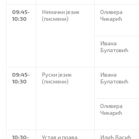
09:45
-
Немачки језик
Оливера
10
:30
(писмени)
Чикарић
Ивана
Булатовић
09:45
-
Руски језик
Ивана
10
:30
(писмени)
Булатовић
Оливера
Чикарић
10
:30
-
Устав и права
Илић Васић