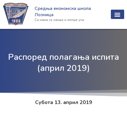
Пређи
Средња економска школа
на
Лозница
садржај
Са нама се лакше и лепше учи
Распоред полагања испита
(април 2019)
Субота
1
3. април 2019