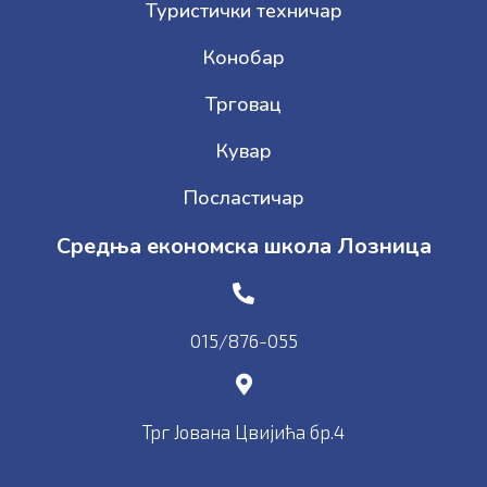
Туристички техничар
Конобар
Трговац
Кувар
Посластичар
Средња економска школа Лозница
015/876-055
Трг Јована Цвијића бр.4