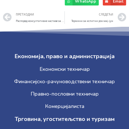
WhatsApp
Email
Prev
ПРЕТХОДНИ
СЛЕДЕЋИ
Распоред консултативне наставе за ванредне ученике (АПРИЛ 2019)
Термини за испитни рок мај-јун
Економија, право и администрација
Економски техничар
Финансијско-рачуноводствени техничар
Правно-пословни техничар
Комерцијалиста
Трговина, угоститељство и туризам