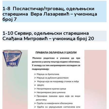
1-8 Посластичар/трговац, одељењски
старешина Вера Лазаревић – учионица
број 7
1-10 Сервир, одељењски старешина
Слађана Митровић – учионица број 20