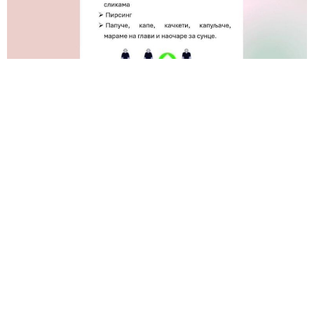
Facebook
Twitter
LinkedIn
WhatsApp
Email
Prev
ПРЕТХОДНИ
СЛЕДЕЋИ
Нови број школског часописа
Радионица посвећена безбедности младих
Економија, право и администрација