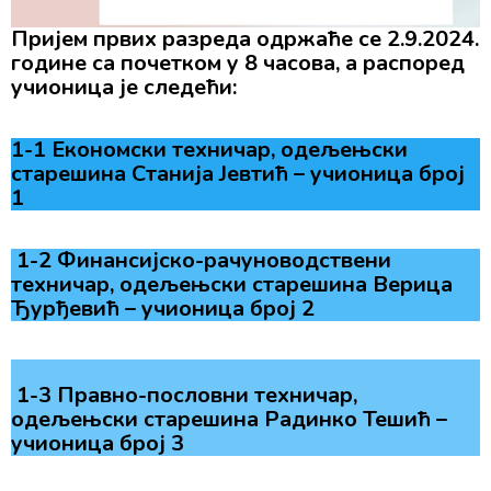
Пријем првих разреда одржаће се 2.9.2024.
године са почетком у 8 часова, а распоред
учионица је следећи:
1-1 Економски техничар, одељењски
старешина Станија Јевтић – учионица број
1
1-2 Финансијско-рачуноводствени
техничар, одељењски старешина Верица
Ђурђевић – учионица број 2
1-3 Правно-пословни техничар,
одељењски старешина Радинко Тешић –
учионица број 3