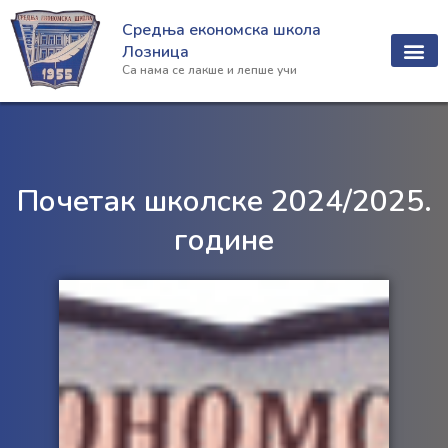
Пређи
Средња економска школа
на
Лозница
садржај
Са нама се лакше и лепше учи
Почетак школске 2024/2025.
године