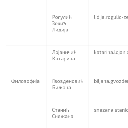
Рогулић
lidija.rogulic-
Зекић
Лидија
Лојаничић
katarina.lojani
Катарина
Филозофија
Гвозденовић
biljana.gvozde
Биљана
Станић
snezana.stani
Снежана