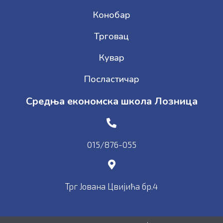
Конобар
Трговац
Кувар
Посластичар
Средња економска школа Лозница
015/876-055
Трг Јована Цвијића бр.4