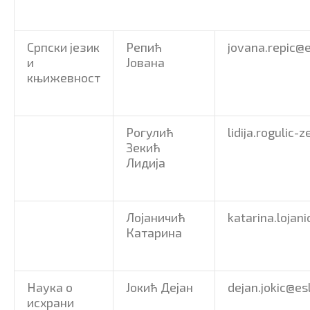
Српски језик
Репић
jovana.repic@e
и
Јована
књижевност
Рогулић
lidija.rogulic-
Зекић
Лидија
Лојаничић
katarina.lojani
Катарина
Наука о
Јокић Дејан
dejan.jokic@es
исхрани