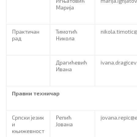
Игњатовић
marija.ignjato
Марија
Практичан
Тимотић
nikola.timotic
рад
Никола
Драгићевић
ivana.dragicev
Ивана
Правни техничар
Српски језик
Репић
jovana.repic@e
и
Јована
књижевност