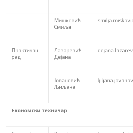
Мишковић
smilja.miskovi
Смиља
Практичан
Лазаревић
dejana.lazarev
рад
Дејана
Јовановић
ljiljana.jovano
Љиљана
Економски техничар