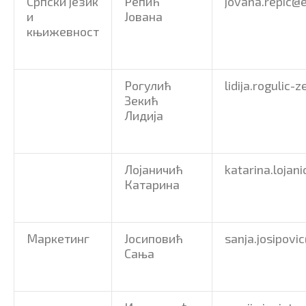
Српски језик
Репић
jovana.repic@e
и
Јована
књижевност
Рогулић
lidija.rogulic-
Зекић
Лидија
Лојаничић
katarina.lojani
Катарина
Маркетинг
Јосиповић
sanja.josipovi
Сања