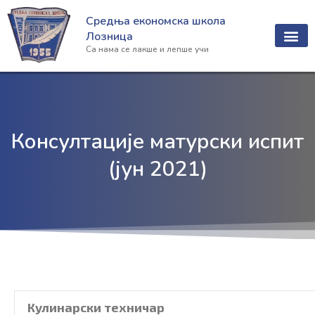
Пређи
Средња економска школа
на
Лозница
садржај
Са нама се лакше и лепше учи
Консултације матурски испит
(јун 2021)
Кулинарски техничар