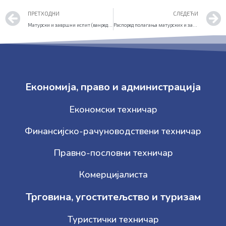
Prev
ПРЕТХОДНИ
СЛЕДЕЋИ
Матурски и завршни испит (ванредни ученици) термини
Распоред полагања матурских и завршних испита јун 2021
Економија, право и администрација
Економски техничар
Финансијско-рачуноводствени техничар
Правно-пословни техничар
Комерцијалиста
Трговина, угоститељство и туризам
Туристички техничар