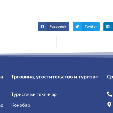
Facebook
Twitter
ја
Трговина, угоститељство и туризам
Ср
Туристички техничар
ар
Конобар