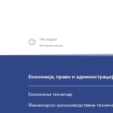
Prev
ПРЕТХОДНИ
Историјат школе
Економија, право и администраци
Економски техничар
Финансијско-рачуноводствени технич