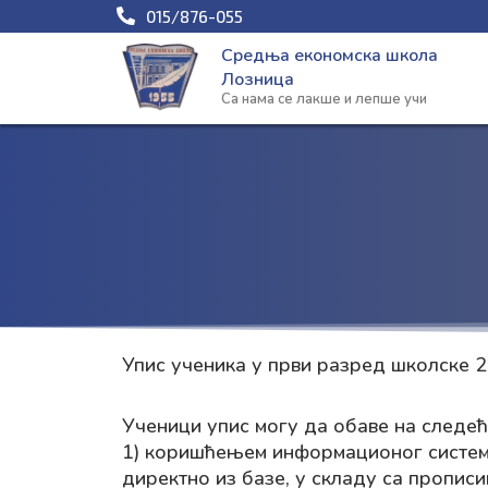
Пређи
015/876-055
на
Средња економска школа
садржај
Лозница
Са нама се лакше и лепше учи
Упис ученика у први разред школске 20
Ученици упис могу да обаве на следећ
1) коришћењем информационог система
директно из базе, у складу са пропис