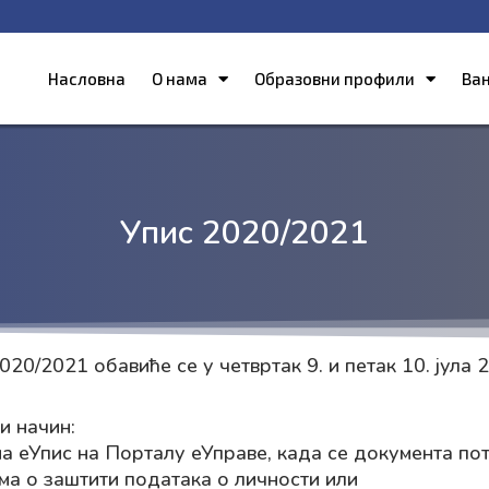
Насловна
О нама
Образовни профили
Ва
Упис 2020/2021
20/2021 обавиће се у четвртак 9. и петак 10. јула 
и начин:
 еУпис на Порталу еУправе, када се документа пот
има о заштити података о личности или