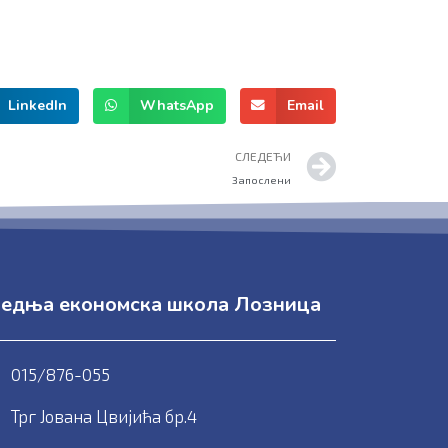
LinkedIn
WhatsApp
Email
Следећ
СЛЕДЕЋИ
Запослени
едња економска школа Лозница
015/876-055
Трг Јована Цвијића бр.4