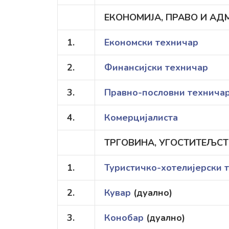
ЕКОНОМИЈА, ПРАВО И А
1.
Економски техничар
2.
Финансијски техничар
3.
Правно-пословни технича
4.
Комерцијалиста
ТРГОВИНА, УГОСТИТЕЉСТ
1.
Туристичко-хотелијерски 
2.
Кувар
(дуално)
3.
Конобар
(дуално)