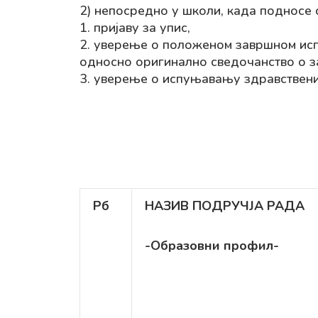
2) непосредно у школи, када подносе 
1. пријаву за упис,
2. уверење о положеном завршном исп
односно оригинално сведочанство о з
3. уверење о испуњавању здравствен
Рб
НАЗИВ ПОДРУЧЈА РАДА
-Образовни профил-