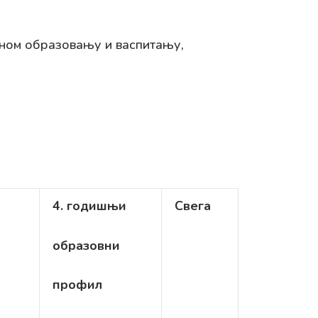
вном образовању и васпитању,
4. годишњи
Свега
образовни
профил