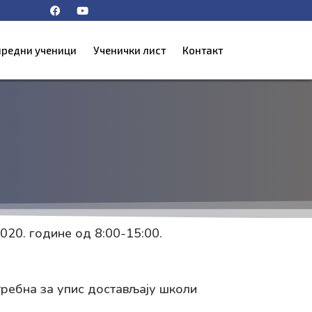
F
Y
a
o
c
u
e
t
b
u
нредни ученици
Ученички лист
Контакт
o
b
o
e
k
2020. године од 8:00-15:00.
ребна за упис достављају школи